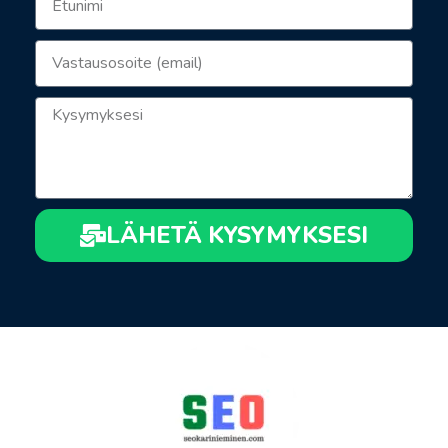
LÄHETÄ KYSYMYKSESI