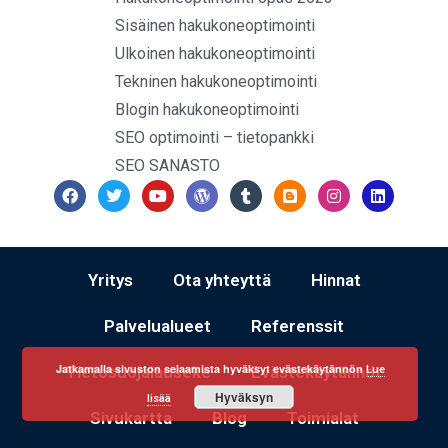
Sisäinen hakukoneoptimointi
Ulkoinen hakukoneoptimointi
Tekninen hakukoneoptimointi
Blogin hakukoneoptimointi
SEO optimointi – tietopankki
SEO SANASTO
Yritys
Ota yhteyttä
Hinnat
Palvelualueet
Referenssit
Jatkamalla sivuston selaamista hyväksyt evästekäytännön
Tietosuojalauseke
Evästekäytännöt
Lue
Hyväksyn
lisää
Sivukartta
Blog
Toimialat