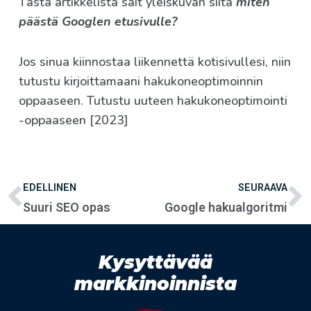
Tästä artikkelista sait yleiskuvan siitä
miten
päästä Googlen etusivulle?
Jos sinua kiinnostaa liikennettä kotisivullesi, niin
tutustu kirjoittamaani hakukoneoptimoinnin
oppaaseen. Tutustu uuteen hakukoneoptimointi
-oppaaseen [2023]
EDELLINEN
SEURAAVA
Suuri SEO opas
Google hakualgoritmi
Kysyttävää
markkinoinnista