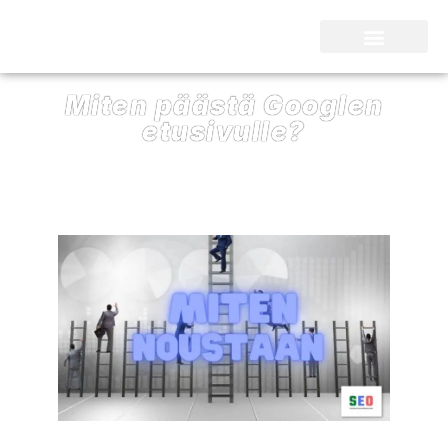
SEO Kari Nieminen
Miten päästä Googlen
etusivulle?
25/03/2022
SEO Kari Nieminen