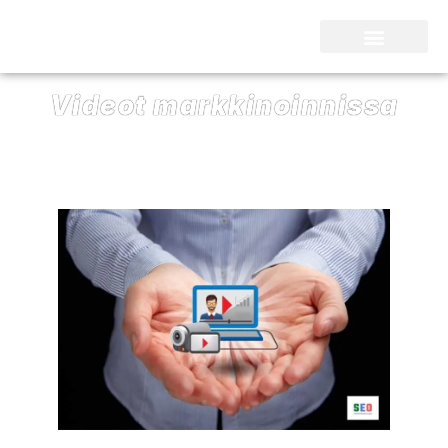
SEO Kari Nieminen
Videot markkinoinnissa
20/10/2021
SEO Kari Nieminen