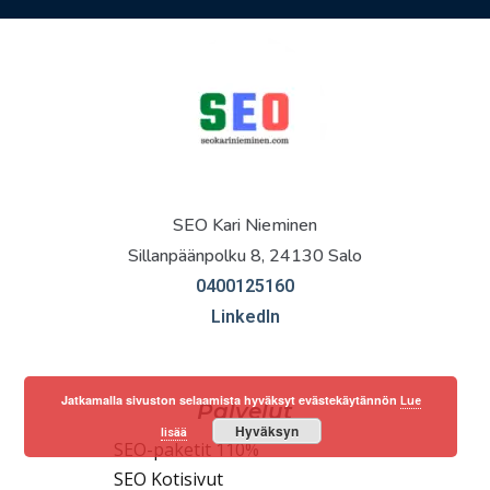
SEO Kari Nieminen
Sillanpäänpolku 8, 24130 Salo
0400125160
LinkedIn
Jatkamalla sivuston selaamista hyväksyt evästekäytännön
Lue
Palvelut
Hyväksyn
lisää
SEO-paketit 110%
SEO Kotisivut