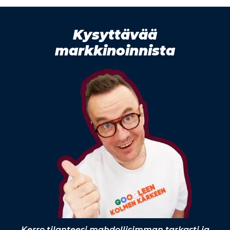
Kysyttävää
markkinoinnista
Kerro tilanteesi mahdollisimman tarkasti ja