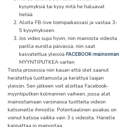
kysymyksiä tai kysy mitä he haluavat
tietää
Aloita FB-live toimipaikassasi ja vastaa 3-
5 kysymykseen.
Jos video sujui hyvin, niin mainosta videota
parilla eurolla päivässä, niin saat
kasvatettua yleisöä
FACEBOOK-mainonnan
MYYNTIPUTKEA varten
Toista prosessia niin kauan että olet saanut
herätettyä luottamusta ja kerättyä laajan
yleisön. Sen jälkeen voit aloittaa Facebook-
myyntiputken kolmannen vaiheen, jossa alat
mainostamaan varsinaisia tuotteita videon
katsoneille ihmisille. Potentiaalinen asiakas on
voinut katsoa vaikka vain 3 s videoita. Hänelle
kannattaa jo mainostaa.