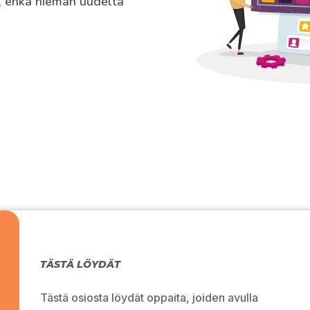
a, ehkä hieman uudelta
TÄSTÄ LÖYDÄT
Tästä osiosta löydät oppaita, joiden avulla