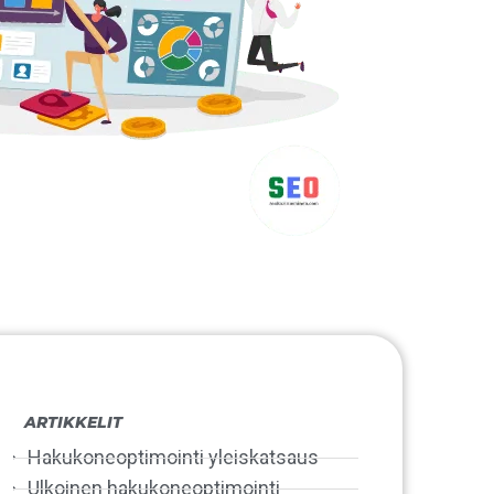
ARTIKKELIT
Hakukoneoptimointi yleiskatsaus
Ulkoinen hakukoneoptimointi