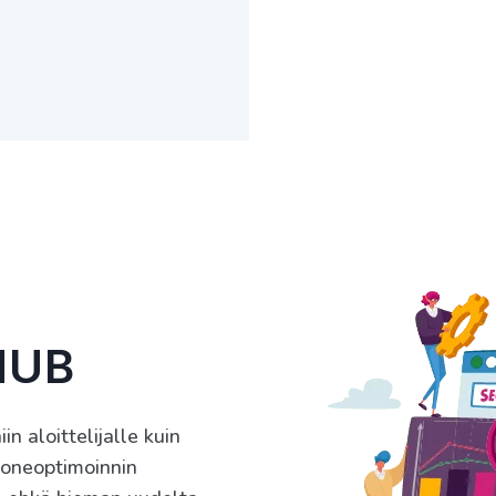
HUB
n aloittelijalle kuin
koneoptimoinnin