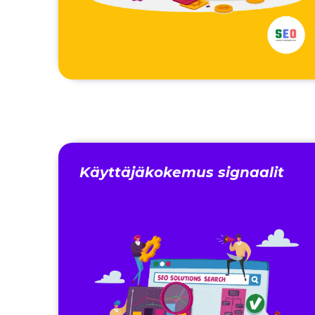
Käyttäjäkokemus signaalit