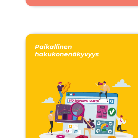
Paikallinen
hakukonenäkyvyys