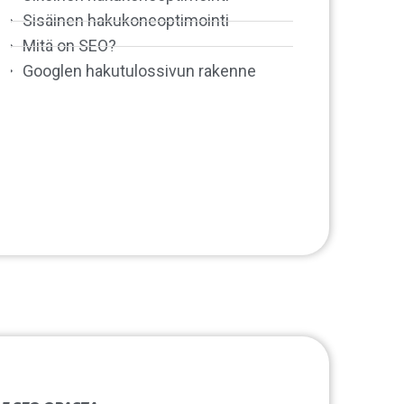
Sisäinen hakukoneoptimointi
Mitä on SEO?
Googlen hakutulossivun rakenne