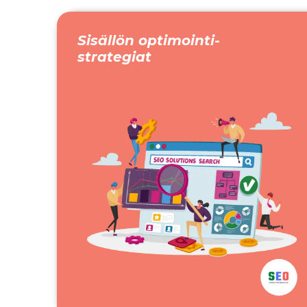
Sisällön optimointi-
strategiat