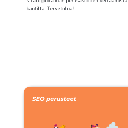
strategioita kuin perusasioiden kertaamist
kantilta. Tervetuloa!
SEO perusteet