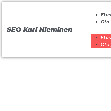
Etus
Ota 
SEO Kari Nieminen
Etus
Ota 