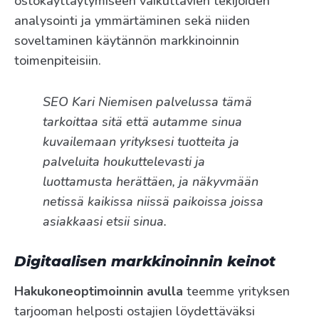
ostokäyttäytymiseen vaikuttavien tekijöiden
analysointi ja ymmärtäminen sekä niiden
soveltaminen käytännön markkinoinnin
toimenpiteisiin.
SEO Kari Niemisen palvelussa tämä
tarkoittaa sitä että autamme sinua
kuvailemaan yrityksesi tuotteita ja
palveluita houkuttelevasti ja
luottamusta herättäen, ja näkyvmään
netissä kaikissa niissä paikoissa joissa
asiakkaasi etsii sinua.
Digitaalisen markkinoinnin keinot
Hakukoneoptimoinnin avulla
teemme yrityksen
tarjooman helposti ostajien löydettäväksi