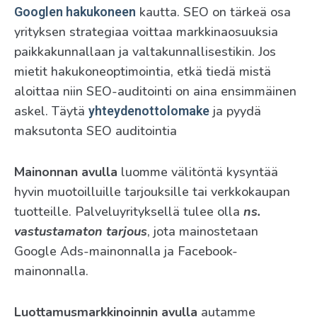
kautta. SEO on tärkeä osa
Googlen hakukoneen
yrityksen strategiaa voittaa markkinaosuuksia
paikkakunnallaan ja valtakunnallisestikin. Jos
mietit hakukoneoptimointia, etkä tiedä mistä
aloittaa niin SEO-auditointi on aina ensimmäinen
askel. Täytä
ja pyydä
yhteydenottolomake
maksutonta SEO auditointia
Mainonnan avulla
luomme välitöntä kysyntää
hyvin muotoilluille tarjouksille tai verkkokaupan
tuotteille. Palveluyrityksellä tulee olla
ns.
vastustamaton tarjous
, jota mainostetaan
Google Ads-mainonnalla ja Facebook-
mainonnalla.
Luottamusmarkkinoinnin avulla
autamme