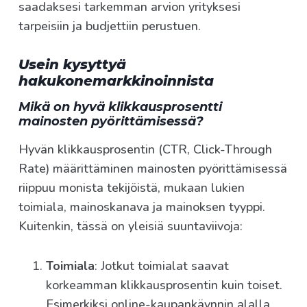
saadaksesi tarkemman arvion yrityksesi
tarpeisiin ja budjettiin perustuen.
Usein kysyttyä
hakukonemarkkinoinnista
Mikä on hyvä klikkausprosentti
mainosten pyörittämisessä?
Hyvän klikkausprosentin (CTR, Click-Through
Rate) määrittäminen mainosten pyörittämisessä
riippuu monista tekijöistä, mukaan lukien
toimiala, mainoskanava ja mainoksen tyyppi.
Kuitenkin, tässä on yleisiä suuntaviivoja:
Toimiala
: Jotkut toimialat saavat
korkeamman klikkausprosentin kuin toiset.
Esimerkiksi online-kaupankäynnin alalla