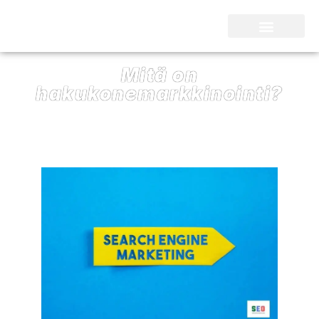
SEO Kari Nieminen
Mitä on
hakukonemarkkinointi?
12/10/2021
SEO Kari Nieminen