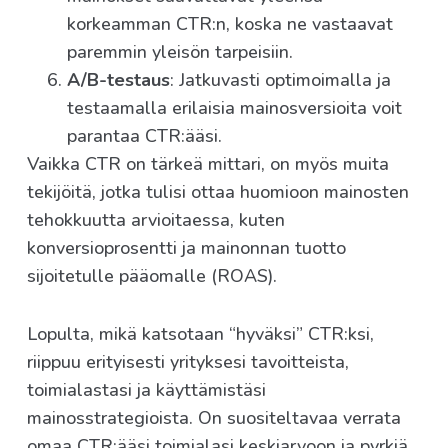
korkeamman CTR:n, koska ne vastaavat
paremmin yleisön tarpeisiin.
A/B-testaus
: Jatkuvasti optimoimalla ja
testaamalla erilaisia mainosversioita voit
parantaa CTR:ääsi.
Vaikka CTR on tärkeä mittari, on myös muita
tekijöitä, jotka tulisi ottaa huomioon mainosten
tehokkuutta arvioitaessa, kuten
konversioprosentti ja mainonnan tuotto
sijoitetulle pääomalle (ROAS).
Lopulta, mikä katsotaan “hyväksi” CTR:ksi,
riippuu erityisesti yrityksesi tavoitteista,
toimialastasi ja käyttämistäsi
mainosstrategioista. On suositeltavaa verrata
omaa CTR:ääsi toimialasi keskiarvoon ja pyrkiä