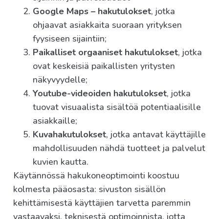
Google Maps – hakutulokset
, jotka
ohjaavat asiakkaita suoraan yrityksen
fyysiseen sijaintiin;
Paikalliset orgaaniset hakutulokset
, jotka
ovat keskeisiä paikallisten yritysten
näkyvyydelle;
Youtube-videoiden hakutulokset
, jotka
tuovat visuaalista sisältöä potentiaalisille
asiakkaille;
Kuvahakutulokset
, jotka antavat käyttäjille
mahdollisuuden nähdä tuotteet ja palvelut
kuvien kautta.
Käytännössä hakukoneoptimointi koostuu
kolmesta pääosasta: sivuston sisällön
kehittämisestä käyttäjien tarvetta paremmin
vastaavaksi, teknisestä optimoinnista, jotta