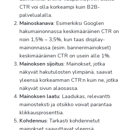
CTR voi olla korkeampi kuin B2B-
palvelualalla.
Mainoskanava
: Esimerkiksi Googlen
hakumainonnassa keskimääräinen CTR on
noin 1,5% – 3,5%, kun taas display-
mainonnassa (esim. bannerimainokset)
keskimääräinen CTR on usein alle 1%.
Mainoksen sijoitus
: Mainokset, jotka
näkyvät hakutulosten ylimpänä, saavat
yleensä korkeamman CTR:n kuin ne, jotka
näkyvät sivun alaosassa.
Mainoksen laatu
: Laadukas, relevantti
mainosteksti ja otsikko voivat parantaa
klikkausprosenttia.
Kohdennus
: Tarkasti kohdennetut
mainokset saavuttavat yleensä