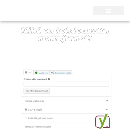
SEO Kari Nieminen
Mikä on kohdennettu
avainfraasi?
11/03/2022
SEO Kari Nieminen