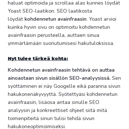
haluat optimoida ja scrollaa alas kunnes löydät
Yoast SEO-laatikon. SEO laatikosta
löydät
kohdennetun avainfraasin
. Yoast arvioi
kuinka hyvin sivu on optimoitu kohdennetun
avainfraasin perusteella, auttaen sinua
ymmärtämään suoriutumisesi hakutuloksissa.
Nyt tulee tärkeä kohta:
Kohdennetun avainfraasin tehtävä on auttaa
ainoastaan sivun sisällön SEO-analyysissä.
Sen
syöttäminen ei näy Googelle eikä paranna sivun
hakukonenäkyvyyttä. Syötettyäsi kohdennetun
avainfraasin, lisäosa antaa sinulle SEO
analyysin ja konkreettiset ohjeet siitä mitä
toimenpiteitä sinun tulisi tehdä sivun
hakukoneoptimoimiseksi.