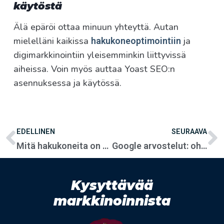
käytöstä
Älä epäröi ottaa minuun yhteyttä. Autan
mielelläni kaikissa
ja
hakukoneoptimointiin
digimarkkinointiin yleisemminkin liittyvissä
aiheissa. Voin myös auttaa Yoast SEO:n
asennuksessa ja käytössä.
EDELLINEN
SEURAAVA
Mitä hakukoneita on olemassa Googlen lisäksi?
Google arvostelut: ohje niiden hankkimiseen
Kysyttävää
markkinoinnista