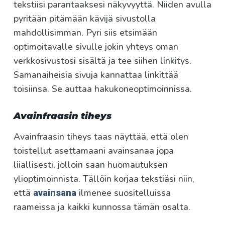
tekstiisi parantaaksesi näkyvyyttä. Niiden avulla
pyritään pitämään kävijä sivustolla
mahdollisimman. Pyri siis etsimään
optimoitavalle sivulle jokin yhteys oman
verkkosivustosi sisältä ja tee siihen linkitys.
Samanaiheisia sivuja kannattaa linkittää
toisiinsa. Se auttaa hakukoneoptimoinnissa.
Avainfraasin tiheys
Avainfraasin tiheys taas näyttää, että olen
toistellut asettamaani avainsanaa jopa
liiallisesti, jolloin saan huomautuksen
ylioptimoinnista. Tällöin korjaa tekstiäsi niin,
että
ilmenee suositelluissa
avainsana
raameissa ja kaikki kunnossa tämän osalta.