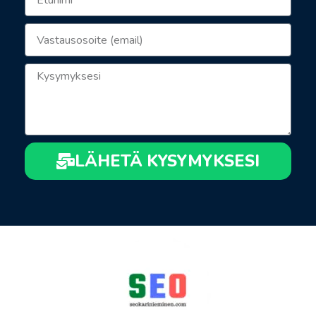
LÄHETÄ KYSYMYKSESI