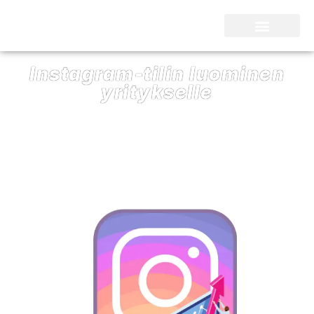
SEO Kari Nieminen
Instagram-tilin luominen
yritykselle
03/11/2023
SEO Kari Nieminen