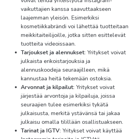
voivat tehdä yhteistyötä Instagram-
vaikuttajien kanssa saavuttaakseen
laajemman yleisön. Esimerkiksi
kosmetiikkabrändi voi lähettää tuotteitaan
meikkitaiteilijoille, jotka sitten esittelevät
tuotteita videoissaan.
Tarjoukset ja alennukset
: Yritykset voivat
julkaista erikoistarjouksia ja
alennuskoodeja seuraajilleen, mikä
kannustaa heitä tekemään ostoksia.
Arvonnat ja kilpailut
: Yritykset voivat
järjestää arvontoja ja kilpailuja, joissa
seuraajien tulee esimerkiksi tykätä
julkaisusta, merkitä ystävänsä tai jakaa
julkaisu omalla tilillään osallistuakseen.
Tarinat ja IGTV
: Yritykset voivat käyttää