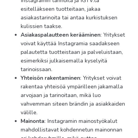
Instagramin tarinoita ja IGTV:tä
esitelläkseen tuotteitaan, jakaa
asiakastarinoita tai antaa kurkistuksen
kulissien taakse.
Asiakaspalautteen kerääminen
: Yritykset
voivat käyttää Instagramia saadakseen
palautetta tuotteistaan ja palveluistaan,
esimerkiksi julkaisemalla kyselyitä
tarinoissaan.
Yhteisön rakentaminen
: Yritykset voivat
rakentaa yhteisöä ympärilleen jakamalla
arvojaan ja tarinoitaan, mikä luo
vahvemman siteen brändin ja asiakkaiden
välille.
Mainonta
: Instagramin mainostyökalut
mahdollistavat kohdennetun mainonnan