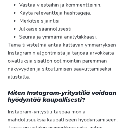
Vastaa viesteihin ja kommentteihin.
Käytä relevantteja hashtageja.
Merkitse sijaintisi.
Julkaise säännöllisesti.
Seuraa ja ymmärrä analytiikkaasi.
Tämä tiivistelmä antaa kattavan ymmärryksen
Instagramin algoritmista ja tarjoaa arvokkaita
oivalluksia sisällön optimointiin paremman
näkyvyyden ja sitoutumisen saavuttamiseksi
alustalla.
Miten Instagram-yritystiliä voidaan
hyödyntää kaupallisesti?
Instagram-yritystili tarjoaa monia
mahdollisuuksia kaupalliseen hyödyntämiseen.
Tässä on joitakin esimerkkejä siitä, miten