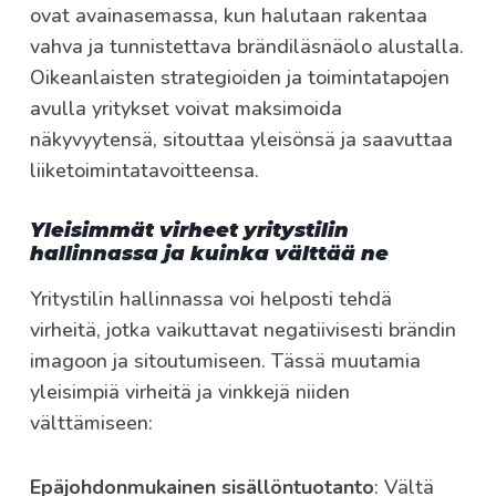
ovat avainasemassa, kun halutaan rakentaa
vahva ja tunnistettava brändiläsnäolo alustalla.
Oikeanlaisten strategioiden ja toimintatapojen
avulla yritykset voivat maksimoida
näkyvyytensä, sitouttaa yleisönsä ja saavuttaa
liiketoimintatavoitteensa.
Yleisimmät virheet yritystilin
hallinnassa ja kuinka välttää ne
Yritystilin hallinnassa voi helposti tehdä
virheitä, jotka vaikuttavat negatiivisesti brändin
imagoon ja sitoutumiseen. Tässä muutamia
yleisimpiä virheitä ja vinkkejä niiden
välttämiseen:
Epäjohdonmukainen sisällöntuotanto
: Vältä