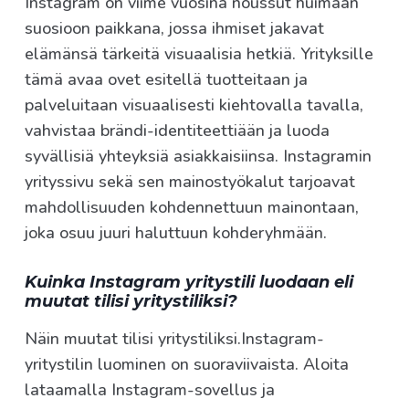
Instagram on viime vuosina noussut huimaan
suosioon paikkana, jossa ihmiset jakavat
elämänsä tärkeitä visuaalisia hetkiä. Yrityksille
tämä avaa ovet esitellä tuotteitaan ja
palveluitaan visuaalisesti kiehtovalla tavalla,
vahvistaa brändi-identiteettiään ja luoda
syvällisiä yhteyksiä asiakkaisiinsa. Instagramin
yrityssivu sekä sen mainostyökalut tarjoavat
mahdollisuuden kohdennettuun mainontaan,
joka osuu juuri haluttuun kohderyhmään.
Kuinka Instagram yritystili luodaan eli
muutat tilisi yritystiliksi?
Näin muutat tilisi yritystiliksi.Instagram-
yritystilin luominen on suoraviivaista. Aloita
lataamalla Instagram-sovellus ja