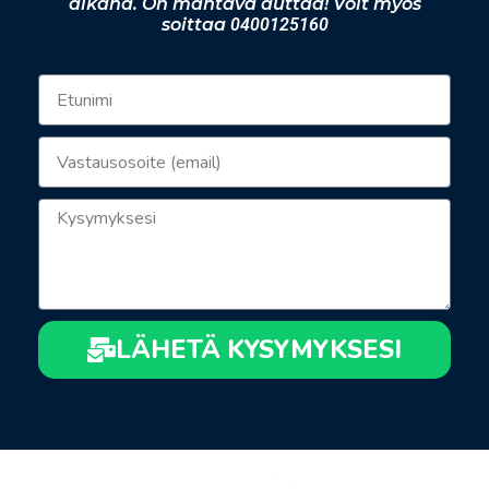
aikana. On mahtava auttaa! Voit myös
soittaa
0400125160
LÄHETÄ KYSYMYKSESI