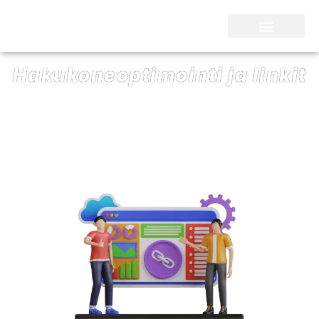
SEO Kari Nieminen
Hakukoneoptimointi ja linkit
31/05/2023
SEO Kari Nieminen