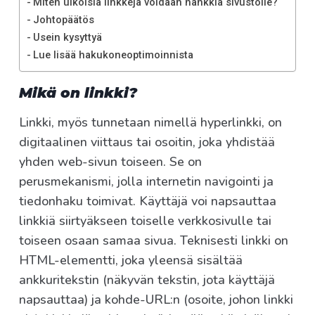
Miten ulkoisia linkkejä voidaan hankkia sivustolle?
Johtopäätös
Usein kysyttyä
Lue lisää hakukoneoptimoinnista
Mikä on linkki?
Linkki, myös tunnetaan nimellä hyperlinkki, on
digitaalinen viittaus tai osoitin, joka yhdistää
yhden web-sivun toiseen. Se on
perusmekanismi, jolla internetin navigointi ja
tiedonhaku toimivat. Käyttäjä voi napsauttaa
linkkiä siirtyäkseen toiselle verkkosivulle tai
toiseen osaan samaa sivua. Teknisesti linkki on
HTML-elementti, joka yleensä sisältää
ankkuritekstin (näkyvän tekstin, jota käyttäjä
napsauttaa) ja kohde-URL:n (osoite, johon linkki